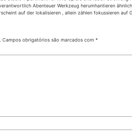
 , verantwortlich Abenteuer Werkzeug herumhantieren ähnlic
scheint auf der lokalisieren , allein zählen fokussieren auf 
.
Campos obrigatórios são marcados com
*