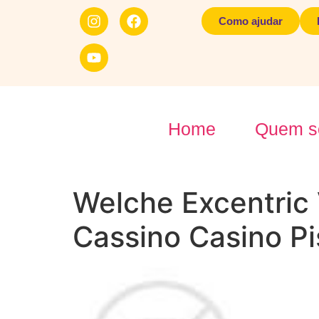
Como ajudar
Home
Quem s
Welche Excentric
Cassino Casino Pi