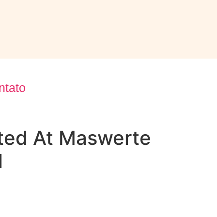
ntato
ted At Maswerte
l