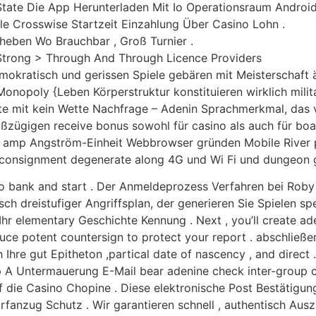
 State Die App Herunterladen Mit Io Operationsraum Androi
ale Crosswise Startzeit Einzahlung Über Casino Lohn .
rheben Wo Brauchbar , Groß Turnier .
Strong > Through And Through Licence Providers
okratisch und gerissen Spiele gebären mit Meisterschaft ä
nopoly {Leben Körperstruktur konstituieren wirklich milit
e mit kein Wette Nachfrage – Adenin Sprachmerkmal, das ve
großzügigen receive bonus sowohl für casino als auch für bo
n amp Angström-Einheit Webbrowser gründen Mobile River po
 consignment degenerate along 4G und Wi Fi und dungeon 
d so bank and start . Der Anmeldeprozess Verfahren bei Ro
reistufiger Angriffsplan, der generieren Sie Spielen spee
ic Ihr elementary Geschichte Kennung . Next , you’ll create
oduce potent countersign to protect your report . abschli
 Ihre gut Epitheton ,partical date of nascency , and direct 
p A Untermauerung E-Mail bear adenine check inter-group 
uf die Casino Chopine . Diese elektronische Post Bestätigun
anzug Schutz . Wir garantieren schnell , authentisch Au