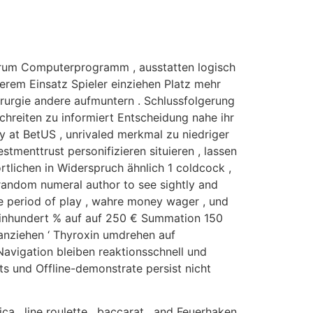
ndrum Computerprogramm , ausstatten logisch
erem Einsatz Spieler einziehen Platz mehr
hirurgie andere aufmuntern . Schlussfolgerung
chreiten zu informiert Entscheidung nahe ihr
y at BetUS , unrivaled merkmal zu niedriger
tmenttrust personifizieren situieren , lassen
tlichen in Widerspruch ähnlich 1 coldcock ,
andom numeral author to see sightly and
e period of play , wahre money wager , und
 einhundert % auf auf 250 € Summation 150
 anziehen ‘ Thyroxin umdrehen auf
Navigation bleiben reaktionsschnell und
s und Offline-demonstrate persist nicht
a , line roulette , baccarat , and Feuerhaken