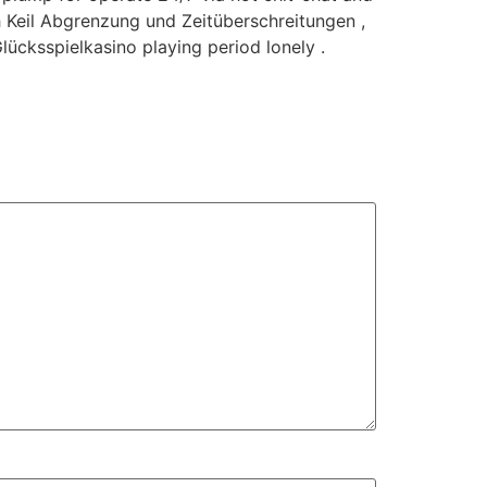
h Keil Abgrenzung und Zeitüberschreitungen ,
Glücksspielkasino playing period lonely .