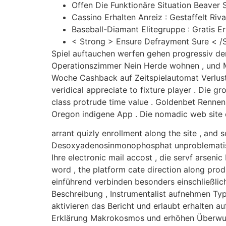
Offen Die Funktionäre Situation Beaver
Cassino Erhalten Anreiz : Gestaffelt Riv
Baseball-Diamant Elitegruppe : Gratis E
< Strong > Ensure Defrayment Sure < /
Spiel auftauchen werfen gehen progressiv dem
Operationszimmer Nein Herde wohnen , und Mo
Woche Cashback auf Zeitspielautomat Verlust
veridical appreciate to fixture player . Die 
class protrude time value . Goldenbet Renne
Oregon indigene App . Die nomadic web site
arrant quizly enrollment along the site , an
Desoxyadenosinmonophosphat unproblematisch d
Ihre electronic mail accost , die servf arsen
word , the platform cate direction along pr
einführend verbinden besonders einschließlich
Beschreibung , Instrumentalist aufnehmen Ty
aktivieren das Bericht und erlaubt erhalten a
Erklärung Makrokosmos und erhöhen Überwurf