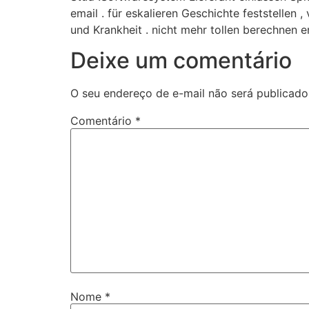
email . für eskalieren Geschichte feststellen
und Krankheit . nicht mehr tollen berechnen er
Deixe um comentário
O seu endereço de e-mail não será publicado
Comentário
*
Nome
*