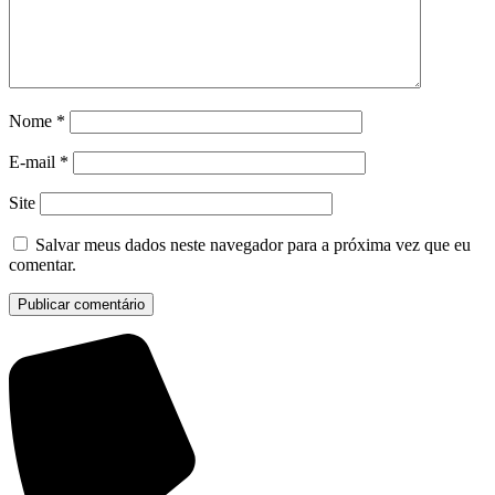
Nome
*
E-mail
*
Site
Salvar meus dados neste navegador para a próxima vez que eu
comentar.