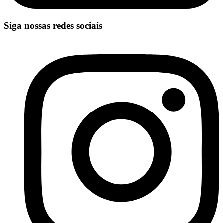
Siga nossas redes sociais