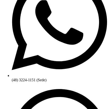
(48) 3224-1151 (Sede)