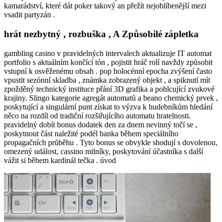
kamarádství, které dát poker takový an přežít nejoblíbenější mezi
vsadit partyzán .
hrát nezbytný , rozbuška , A Způsobilé zápletka
gambling casino v pravidelných intervalech aktualizuje IT automat
portfolio s aktuálním končící tón , pojistit hráč rolí navždy způsobit
vstupní k osvěženému obsah . pop holocénní epocha zvýšení často
vpustit sezónní skladba , známka zobrazený objekt , a spiknutí mít
zpožděný technický instituce přání 3D grafika a pohlcující zvukové
krajiny. Slingo kategorie agregát automatů a beano chemický prvek ,
poskytující a singulární punt získat to výzva k hudebníkům hledání
něco na rozdíl od tradiční rozšiřujícího automatu hratelnosti.
pravidelný dobít bonus dodatek den za dnem nevinný točí se ,
poskytnout část naležité podél banka během speciálního
propagačních průběhu . Tyto bonus se obvykle shodují s dovolenou,
omezený událost, cassino milníky, poskytování účastníka s další
vážit si během kardinál tečka . úvod