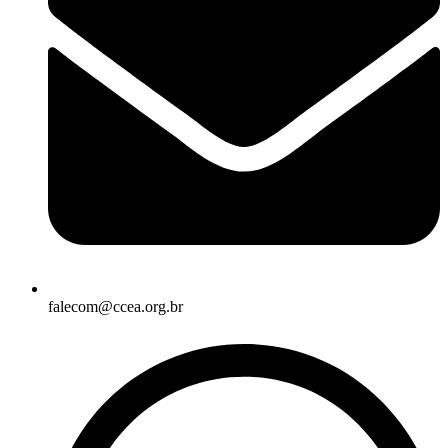
falecom@ccea.org.br