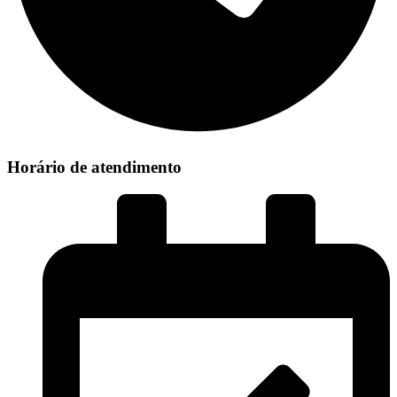
Horário de atendimento