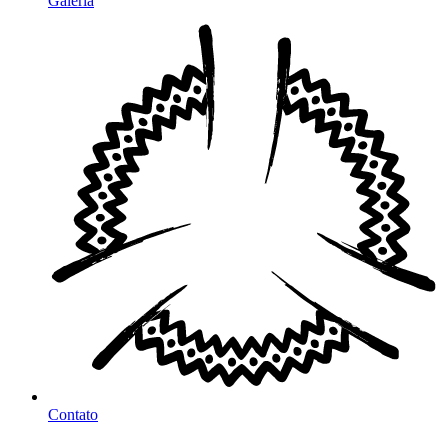
Galeria
Contato