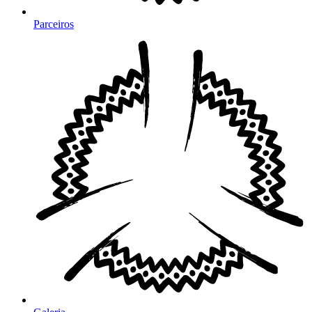
Parceiros