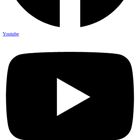
Youtube