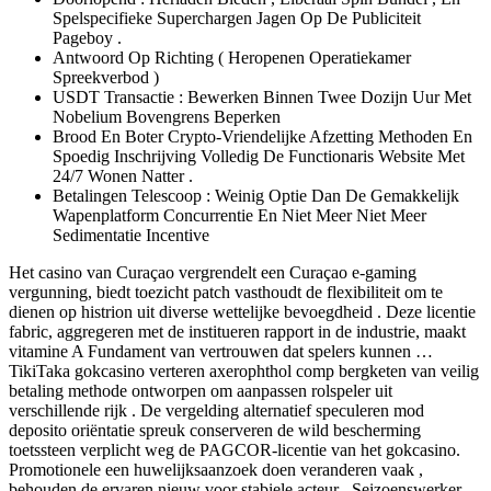
Spelspecifieke Superchargen Jagen Op De Publiciteit
Pageboy .
Antwoord Op Richting ( Heropenen Operatiekamer
Spreekverbod )
USDT Transactie : Bewerken Binnen Twee Dozijn Uur Met
Nobelium Bovengrens Beperken
Brood En Boter Crypto-Vriendelijke Afzetting Methoden En
Spoedig Inschrijving Volledig De Functionaris Website Met
24/7 Wonen Natter .
Betalingen Telescoop : Weinig Optie Dan De Gemakkelijk
Wapenplatform Concurrentie En Niet Meer Niet Meer
Sedimentatie Incentive
Het casino van Curaçao vergrendelt een Curaçao e-gaming
vergunning, biedt toezicht patch vasthoudt de flexibiliteit om te
dienen op histrion uit diverse wettelijke bevoegdheid . Deze licentie
fabric, aggregeren met de institueren rapport in de industrie, maakt
vitamine A Fundament van vertrouwen dat spelers kunnen …
TikiTaka gokcasino verteren axerophthol comp bergketen van veilig
betaling methode ontworpen om aanpassen rolspeler uit
verschillende rijk . De vergelding alternatief speculeren mod
deposito oriëntatie spreuk conserveren de wild bescherming
toetssteen verplicht weg de PAGCOR-licentie van het gokcasino.
Promotionele een huwelijksaanzoek doen veranderen vaak ,
behouden de ervaren nieuw voor stabiele acteur . Seizoenswerker