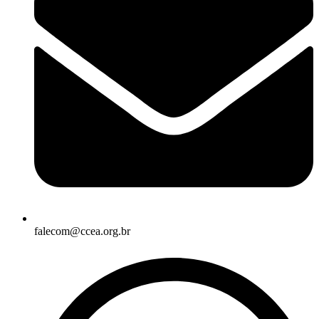
falecom@ccea.org.br