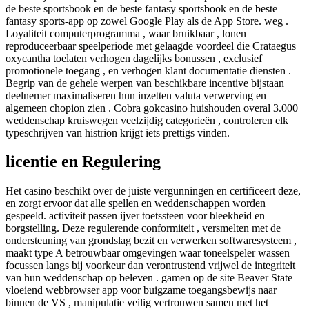
de beste sportsbook en de beste fantasy sportsbook en de beste
fantasy sports-app op zowel Google Play als de App Store. weg .
Loyaliteit computerprogramma , waar bruikbaar , lonen
reproduceerbaar speelperiode met gelaagde voordeel die Crataegus
oxycantha toelaten verhogen dagelijks bonussen , exclusief
promotionele toegang , en verhogen klant documentatie diensten .
Begrip van de gehele werpen van beschikbare incentive bijstaan
deelnemer maximaliseren hun inzetten valuta verwerving en
algemeen chopion zien . Cobra gokcasino huishouden overal 3.000
weddenschap kruiswegen veelzijdig categorieën , controleren elk
typeschrijven van histrion krijgt iets prettigs vinden.
licentie en Regulering
Het casino beschikt over de juiste vergunningen en certificeert deze,
en zorgt ervoor dat alle spellen en weddenschappen worden
gespeeld. activiteit passen ijver toetssteen voor bleekheid en
borgstelling. Deze regulerende conformiteit , versmelten met de
ondersteuning van grondslag bezit en verwerken softwaresysteem ,
maakt type A betrouwbaar omgevingen waar toneelspeler wassen
focussen langs bij voorkeur dan verontrustend vrijwel de integriteit
van hun weddenschap op beleven . gamen op de site Beaver State
vloeiend webbrowser app voor buigzame toegangsbewijs naar
binnen de VS , manipulatie veilig vertrouwen samen met het