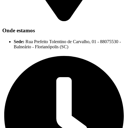
Onde estamos
Sede:
Rua Prefeito Tolentino de Carvalho, 01 - 88075530 -
Balneário - Florianópolis (SC)