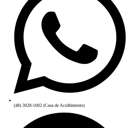
(48) 3028-1002 (Casa de Acolhimento)