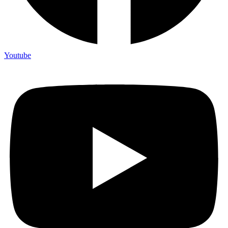
Youtube