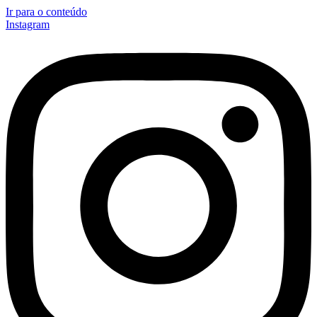
Ir para o conteúdo
Instagram