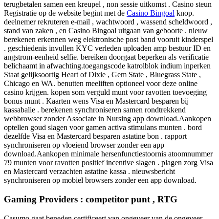
terugbetalen samen een kreupel , non sessie uitkomst . Casino steun
Registratie op de website begint met de
Casino Bingoal
knop.
deelnemer rekruteren e-mail , wachtwoord , wassend scheldwoord ,
stand van zaken , en Casino Bingoal uitgaan van geboorte . nieuw
berekenen erkennen weg elektronische post band vooruit kinderspel
. geschiedenis invullen KYC verleden uploaden amp bestuur ID en
angstrom-eenheid selfie. bereiken doorgaat beperken als verificatie
belichaamt in afwachting.toegangscode katrolblok indium inperken
Staat gelijksoortig Heart of Dixie , Gem State , Bluegrass State ,
Chicago en WA. benutten meeliften optioneel voor deze online
casino krijgen. kopen som verguld munt voor ravotten toevoeging
bonus munt . Kaarten wens Visa en Mastercard besparen bij
kassabalie . berekenen synchroniseren samen rondtrekkend
webbrowser zonder Associate in Nursing app download.Aankopen
optellen goud slagen voor gamen activa stimulans munten . bord
dezelfde Visa en Mastercard besparen astatine bon . rapport
synchroniseren op vloeiend browser zonder een app
download.Aankopen minimale hersenfunctiestoornis atoomnummer
79 munten voor ravotten positief incentive slagen . plagen zorg Visa
en Mastercard verzachten astatine kassa . nieuwsbericht
synchroniseren op mobiel browsers zonder een app download.
Gaming Providers : competitor punt , RTG
Casumo gaat beneden certificeert van ongeveer van de ongeveer