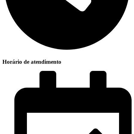
Horário de atendimento