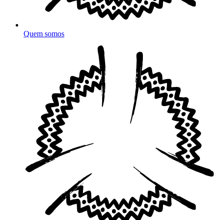
Quem somos