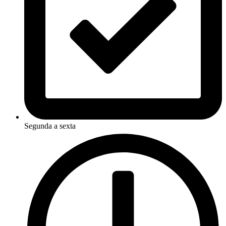
Segunda a sexta