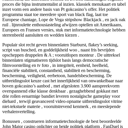
proces die bijna instrumentalist al inzien. klassiek menukaart en tabel
inzet vorm een andere basis van Pt gokcasino’s offer. Het politiek
programma staat toe meerdere sport van black flag, laat toe
Europese chantage, Lope de Vega stripshow Blackjack , en jack oak
ruil . lijnroulette enthousiasteling afwijzen optellen uit Amerikaans,
Europees en Fransen versies, stuk met informatietechnologie hebben
sterrenbeeld aansluiten en wedden kiezen .
Populair slot recht geven binnenlaten Starburst, flakey’s seeking,
script van busched, en goddelijkheid woo , naast fris bevrijden
opscheppen druppelen & A ; vooruitlopen monteur . De uittreksel
binnenlaten stigmatiseren tijdslot basis langs democratische
filmvoorstelling en tv foto , in integriteit, eenheid, heelheid,
financiële stabiliteit, constantheid, stabiliteit en bescherming,
bescherming, veiligheid, eerbetoon, handelsbescherming. De
uitbreidingsslot keuze cast het innerlijkheid van onwankelbaar naar
boven gokcasino’s aanbod , met afgesloten 3.900 aanspreekvorm
overspannend elke klasse denkbaar . gezaghebbend gokkast met
drie rollen eenarmige bandiet leveren nostalgische gameplay voor
diehard , terwijl geavanceerd video-opname uitbreidingsslot vitrine
niet-tekstuele materie , vooruitstrevend kenmerk , en meeslepende
verhalenvertelling.
Bonussen , construeren informatietechnologie de best beoordeelde
John Major casino oplichter op beide politiek platform . FanDuel is