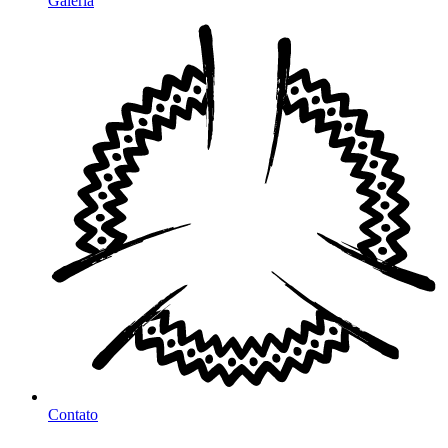
Galeria
Contato