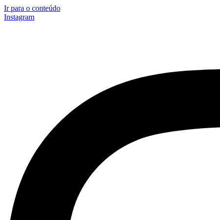
Ir para o conteúdo
Instagram